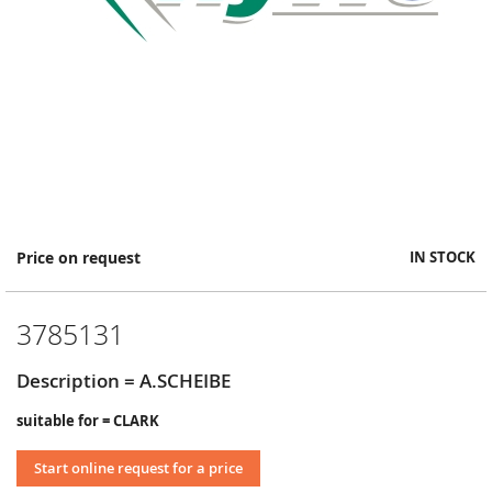
Skip
Price on request
IN STOCK
to
the
beginning
3785131
of
the
images
Description = A.SCHEIBE
gallery
suitable for = CLARK
Start online request for a price