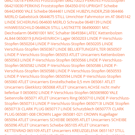
064210018 PERKINS Froststopfen
064210025 PERKINS Froststopfen
064210030 PERKINS Froststopfen
064350-010 UPRIGHT Scheibe
064424900 YALE Scheibe
0644461 LINDE HUBZYLINDER,ZSB
064466
MERLO Gabelstück
0644675 STILL Umrichter Fahrmotor im AT
0645142
LINDE SICHERUNG
064600 MERLO Schraube
0648139 LINDE
HINWEISSCHILD
0648626 STILL LASTKETTE
064900001 MIC
Deichselarm
064901001 MIC Schalter
0649384 LATEC Kettenbolzen
AL844
0650019 JUNGHEINRICH Lager
0650203 LINDE P-Verschluss-
Stopfen
0650204 LINDE P-Verschluss-Stopfen
0650205 LINDE
Verschluss-Stopfen
0650367 LINDE BELUEFTUNGSFILTER
0650507
LINDE P-Verschluss-Stopfen
065053 ATLET Unicarriers Kettenbolzen
0650563 LINDE P-Verschluss-Stopfen
0650566 LINDE P-Verschluss-
Stopfen
0650582 LINDE P-Verschluss-Stopfen
0650586 LINDE P-
Verschluss-Stopfen
0650588 LINDE P-Verschluss-Stopfen
0650593
LINDE P-Verschluss-Stopfen
0650594 LINDE P-Verschluss-Stopfen
065060 ATLET Unicarriers Einstellscheibe 0,5 mm
065061 ATLET
Unicarriers Gleitklotz
065068 ATLET Unicarriers ACHSE nicht mehr
lieferbar !!
0650692 LINDE P-Verschluss-Stopfen
065069800 YALE
Seitenrolle
065071 ATLET Unicarriers Ring
0650710 LINDE P-Verschluss-
Stopfen
0650713 LINDE P-Verschluss-Stopfen
0650713I LINDE Stopfen
0650713I CLARK PLUG
0650717 LINDE Schutzblech
0650777I CLARK
PLUG
065081-008 CROWN Lager
065081-021 CROWN Kugellager
065094 ATLET Unicarriers SCHEIBE
065095 ATLET Unicarriers SCHEIBE
065096 ATLET Unicarriers Scheibe
065105 ATLET Unicarriers
KETTENRAD
065109 ATLET Unicarriers KREUZGELENK
0651167 STILL