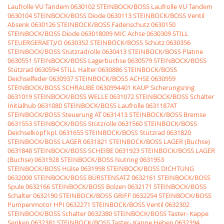
Laufrolle VU Tandem
0630102 STEINBOCK/BOSS Laufrolle VU Tandem
0630104 STEINBOCK/BOSS Diode
0630113 STEINBOCK/BOSS Ventil
Absenk
0630126 STEINBOCK/BOSS Fadenschutz
0630150
STEINBOCK/BOSS Diode
063018009 MIC Achse
0630309 STILL
STEUERGERAET,VO
0630352 STEINBOCK/BOSS Schütz
0630356
STEINBOCK/BOSS Stützradrolle
0630413 STEINBOCK/BOSS Platine
0630551 STEINBOCK/BOSS Lagerbuchse
0630579 STEINBOCK/BOSS
Stützrad
0630594 STILL Halter
0630886 STEINBOCK/BOSS
Deichselfeder
0630937 STEINBOCK/BOSS ACHSE
0630959
STEINBOCK/BOSS SCHRAUBE
0630994401 KAUP Sicherungsring
0631019 STEINBOCK/BOSS WELLE
0631072 STEINBOCK/BOSS Schalter
Initialhub
0631080 STEINBOCK/BOSS Laufrolle
0631187AT
STEINBOCK/BOSS Steuerung AT
0631413 STEINBOCK/BOSS Bremse
0631553 STEINBOCK/BOSS Stützrolle
0631560 STEINBOCK/BOSS
Deichselkopf kpl.
0631655 STEINBOCK/BOSS Stützrad
0631820
STEINBOCK/BOSS LAGER
0631821 STEINBOCK/BOSS LAGER (Buchse)
0631848 STEINBOCK/BOSS SCHEIBE
0631923 STEINBOCK/BOSS LAGER
(Buchse)
0631928 STEINBOCK/BOSS Nutring
0631953
STEINBOCK/BOSS Hülse
0631998 STEINBOCK/BOSS DICHTUNG
0632000 STEINBOCK/BOSS BÜRSTENSATZ
0632161 STEINBOCK/BOSS
Spule
0632166 STEINBOCK/BOSS Bolzen
0632171 STEINBOCK/BOSS
Schalter
0632190 STEINBOCK/BOSS GRIFF
0632254 STEINBOCK/BOSS
Pumpenmotor HPI
0632271 STEINBOCK/BOSS Ventil
0632302
STEINBOCK/BOSS Schalter
0632380 STEINBOCK/BOSS Taster- Kappe
Senken
0632381 STEINBOCK/BOSS Taster- Kappe Heben
0632394