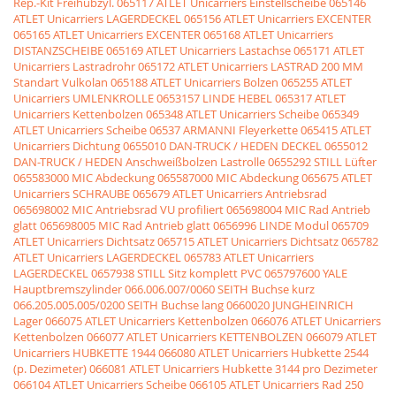
Rep.-Kit Freihubzyl.
065117 ATLET Unicarriers Einstellscheibe
065146
ATLET Unicarriers LAGERDECKEL
065156 ATLET Unicarriers EXCENTER
065165 ATLET Unicarriers EXCENTER
065168 ATLET Unicarriers
DISTANZSCHEIBE
065169 ATLET Unicarriers Lastachse
065171 ATLET
Unicarriers Lastradrohr
065172 ATLET Unicarriers LASTRAD 200 MM
Standart Vulkolan
065188 ATLET Unicarriers Bolzen
065255 ATLET
Unicarriers UMLENKROLLE
0653157 LINDE HEBEL
065317 ATLET
Unicarriers Kettenbolzen
065348 ATLET Unicarriers Scheibe
065349
ATLET Unicarriers Scheibe
06537 ARMANNI Fleyerkette
065415 ATLET
Unicarriers Dichtung
0655010 DAN-TRUCK / HEDEN DECKEL
0655012
DAN-TRUCK / HEDEN Anschweißbolzen Lastrolle
0655292 STILL Lüfter
065583000 MIC Abdeckung
065587000 MIC Abdeckung
065675 ATLET
Unicarriers SCHRAUBE
065679 ATLET Unicarriers Antriebsrad
065698002 MIC Antriebsrad VU profiliert
065698004 MIC Rad Antrieb
glatt
065698005 MIC Rad Antrieb glatt
0656996 LINDE Modul
065709
ATLET Unicarriers Dichtsatz
065715 ATLET Unicarriers Dichtsatz
065782
ATLET Unicarriers LAGERDECKEL
065783 ATLET Unicarriers
LAGERDECKEL
0657938 STILL Sitz komplett PVC
065797600 YALE
Hauptbremszylinder
066.006.007/0060 SEITH Buchse kurz
066.205.005.005/0200 SEITH Buchse lang
0660020 JUNGHEINRICH
Lager
066075 ATLET Unicarriers Kettenbolzen
066076 ATLET Unicarriers
Kettenbolzen
066077 ATLET Unicarriers KETTENBOLZEN
066079 ATLET
Unicarriers HUBKETTE 1944
066080 ATLET Unicarriers Hubkette 2544
(p. Dezimeter)
066081 ATLET Unicarriers Hubkette 3144 pro Dezimeter
066104 ATLET Unicarriers Scheibe
066105 ATLET Unicarriers Rad 250