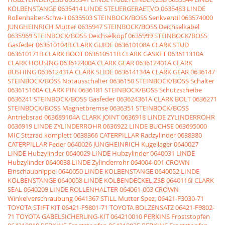
KOLBENSTANGE
0635414 LINDE STEUERGERAET,VO
0635483 LINDE
Rollenhalter-Schw-li
0635503 STEINBOCK/BOSS Senkventil
063574000
JUNGHEINRICH Mutter
0635947 STEINBOCK/BOSS Deichselkabel
0635969 STEINBOCK/BOSS Deichselkopf
0635999 STEINBOCK/BOSS
Gasfeder
063610104B CLARK GUIDE
063610108A CLARK STUD
063610171B CLARK BOOT
063610511B CLARK GASKET
063611310A
CLARK HOUSING
063612400A CLARK GEAR
063612401A CLARK
BUSHING
063612431A CLARK SLIDE
063614134A CLARK GEAR
0636147
STEINBOCK/BOSS Notausschalter
0636150 STEINBOCK/BOSS Schalter
063615160A CLARK PIN
0636181 STEINBOCK/BOSS Schutzscheibe
0636241 STEINBOCK/BOSS Gasfeder
063624361A CLARK BOLT
0636271
STEINBOCK/BOSS Magnetbremse
0636351 STEINBOCK/BOSS
Antriebsrad
063689104A CLARK JOINT
0636918 LINDE ZYLINDERROHR
0636919 LINDE ZYLINDERROHR
0636922 LINDE BUCHSE
063695000
MIC Sttzrad komplett
0638366 CATERPILLAR Radzylinder
0638380
CATERPILLAR Feder
0640026 JUNGHEINRICH Kugellager
0640027
LINDE Hubzylinder
0640029 LINDE Hubzylinder
0640031 LINDE
Hubzylinder
0640038 LINDE Zylinderrohr
064004-001 CROWN
Einschaubnippel
0640050 LINDE KOLBENSTANGE
0640052 LINDE
KOLBENSTANGE
0640058 LINDE KOLBENDECKEL,ZSB
0640116I CLARK
SEAL
0640209 LINDE ROLLENHALTER
064061-003 CROWN
Winkelverschraubung
0641367 STILL Mutter Spez,
06421-F3030-71
TOYOTA STIFT KIT
06421-F9801-71 TOYOTA BOLZENSATZ
06421-F9802-
71 TOYOTA GABELSICHERUNG-KIT
064210010 PERKINS Froststopfen