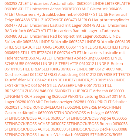
060298 ATLET Unicarriers Abstandhalter
0603054 LINDE LEITERPLATTE
060366 ATLET Unicarriers Achse
060387000 MIC Gleitstück
060406
ATLET Unicarriers Hydraulikbedienhebel
0604377 STILL SE Reifen auf
Felge
0604588 STILL ZUGSTANGE
060473 MERLO Hauptbremszylinder
060477 ATLET Unicarriers Lastrad mit Lager
060478 ATLET Unicarriers
RAD einfach
060479 ATLET Unicarriers Rad mit Lager u.Fadensch.
060480 ATLET Unicarriers Rad komplett mit Lager
0605285 LINDE
Stützrolle
0605286 LINDE Stützrolle
0605287 LINDE Stützrolle
0606105
STILL SCHLAUCHLEITUNG L=5300
0606111 STILL SCHLAUCHLEITUNG
0606899 STILL STUETZROLLE
060734 ATLET Unicarriers Lastrolle mit
Fadenschutz
060743 ATLET Unicarriers Abdeckung
0608499 LINDE
SCHRAUBE
0609894 LINDE LEITERPLATTE
0610012 LINDE P-Bolzen
0610110 STILL BREMSLEITUNG
0610877 LINDE pin
061214009 MIC
Deichselkabel
061287 MERLO Abdeckung
06131212 DIVERSE ET TESTO
Tauchfühler NTC
0614216 LINDE HUBZYLINDER,ZSB
0615168 LINDE
LASTKETTE,VO
0616744 STILL WASSERPUMPE
0617512 STILL
BREMSSEILZUG
061846-001 SNORKEL / UPRIGHT Arbeitsb
0620003
JUNGHEINRICH Seegering
0620529 PERKINS Leitung
062531001 MIC
Lager
062801000 MIC Entladeanzeiger
062881-000 UPRIGHT Schalter
0629031 LINDE RUNDUMLEUCHTE
0629NL DIVERSE MASCHINEN
Gasdruckdämpfer
0630009 STEINBOCK/BOSS Achslager
0630051
STEINBOCK/BOSS ACHSE
0630054 STEINBOCK/BOSS Wippe
0630055
STEINBOCK/BOSS ACHSE
0630057 STEINBOCK/BOSS Bolzen
0630058
STEINBOCK/BOSS ACHSE
0630059 STEINBOCK/BOSS Deckel
0630088
STEINBOCK/BOSS Laufrolle VU einfach
0630099 STEINBOCK/BOSS