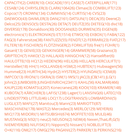
CAPACITY(2)
CARER(10)
CASCADE(191)
CASE(7)
CATERPILLAR(171)
CESAB(124)
CHRYSLER(3)
CLARK(106426)
Climax(3)
COMBILIFT(123)
Copco(17)
CROWN(134)
CUMMINS(14)
CURTIS(14)
CVS(23)
DAEWOO(43)
DAIMLER(3)
DAN(2161)
DATSUN(1)
DECA(35)
Deere(2)
Delco(25)
DENSO(5)
DESTA(26)
DETA(7)
DEUTZ(35)
DIETEG(10)
div(18)
DIVERSE(178)
Donaldson(30)
DOOSAN(82)
DURWEN(35)
EIGEN(8)
electronics(1)
ELEKTRONIK(5)
ET(1514)
ETWO(10)
EXBOX(1)
FABA(122)
FAG(3)
Fahrersitze(38)
FANTUZZI(55)
FENDT(12)
FERRARI(23)
FIAT(217)
FILTER(18)
FISCHER(5)
FLÖTZINGER(2)
FORKLIFT(6)
frei(1)
FÜHR(1)
Gasanl(13)
GENIE(33)
GENKINGER(14)
GRAMMER(58)
Graziano(3)
GRIPTECH(7)
HAKO(12)
HALLA(43)
HANGCHA(12)
Hanselifter(6)
HAULOTTE(10)
HC(12)
HEDEN(96)
HELI(26)
HELLA(9)
HERCULIFT(1)
Hersteller(18)
HH(1)
HOLLAND(4)
HSM(2)
HUBTEX(1)
Hubwagen(56)
Hummel(23)
HURTH(34)
Hydr(2)
HYSTER(2)
HYUNDAI(5)
ICEM(8)
IMPCO(13)
IRION(1)
ISKRA(3)
ISW(1)
IWS(1)
JAC(3)
JCB(141)
JLG(1)
John(2)
JUMBO(69)
JUNGHEINRICH(23411)
KAHL(56)
KALMAR(466)
KAUP(228)
KOMATSU(207)
Konecranes(28)
KOOI(103)
KRAMER(148)
KUBOTA(7)
KÃRCHER(3)
LAFIS(1238)
Lager(1)
LANSING(6)
LATEC(10)
LINDE(97790)
LITTLE(46)
LOC(17)
LOGITRANS(5)
LOMBARDINI(5)
LUGLI(37)
MAFI(27)
Manitou(3)
Mann(23)
MARIOTTI(87)
MASCHINEN(178)
MAST(2)
Mercedes(3)
MERLO(129)
MEYER(6)
MIC(173)
MIDORI(1)
MITSUBISHI(674)
MOFFET(103)
MULE(46)
MUSTANG(3)
N92(1)
neu(2)
NEUSON(2)
NEW(4)
Nexen,ThaiLift,G(5)
NIEMEYER(80)
NILFISK(31)
Nippon(5)
Nissan(1)
NOBLELIFT(3)
O+K(116)
OM(217)
OMG(276)
PAGANI(27)
PARKER(13)
PERKINS(216)