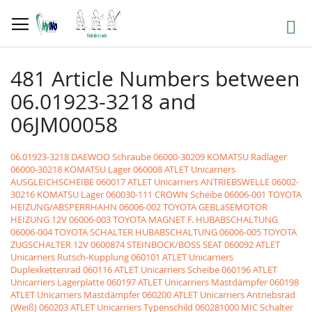
Skip
to
Search
Content
481 Article Numbers between
06.01923-3218 and
06JM00058
06.01923-3218 DAEWOO Schraube
06000-30209 KOMATSU Radlager
06000-30218 KOMATSU Lager
060008 ATLET Unicarriers
AUSGLEICHSCHEIBE
060017 ATLET Unicarriers ANTRIEBSWELLE
06002-
30216 KOMATSU Lager
060030-111 CROWN Scheibe
06006-001 TOYOTA
HEIZUNG/ABSPERRHAHN
06006-002 TOYOTA GEBLäSEMOTOR
HEIZUNG 12V
06006-003 TOYOTA MAGNET F. HUBABSCHALTUNG
06006-004 TOYOTA SCHALTER HUBABSCHALTUNG
06006-005 TOYOTA
ZUGSCHALTER 12V
0600874 STEINBOCK/BOSS SEAT
060092 ATLET
Unicarriers Rutsch-Kupplung
060101 ATLET Unicarriers
Duplexkettenrad
060116 ATLET Unicarriers Scheibe
060196 ATLET
Unicarriers Lagerplatte
060197 ATLET Unicarriers Mastdämpfer
060198
ATLET Unicarriers Mastdämpfer
060200 ATLET Unicarriers Antriebsrad
(Weiß)
060203 ATLET Unicarriers Typenschild
060281000 MIC Schalter