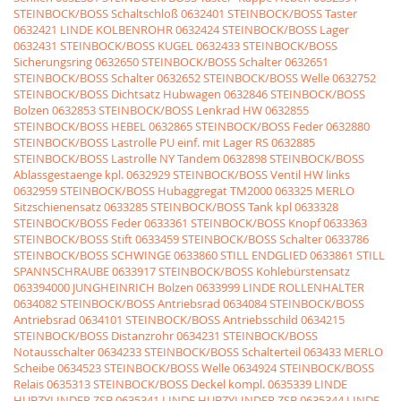
STEINBOCK/BOSS Schaltschloß
0632401 STEINBOCK/BOSS Taster
0632421 LINDE KOLBENROHR
0632424 STEINBOCK/BOSS Lager
0632431 STEINBOCK/BOSS KUGEL
0632433 STEINBOCK/BOSS
Sicherungsring
0632650 STEINBOCK/BOSS Schalter
0632651
STEINBOCK/BOSS Schalter
0632652 STEINBOCK/BOSS Welle
0632752
STEINBOCK/BOSS Dichtsatz Hubwagen
0632846 STEINBOCK/BOSS
Bolzen
0632853 STEINBOCK/BOSS Lenkrad HW
0632855
STEINBOCK/BOSS HEBEL
0632865 STEINBOCK/BOSS Feder
0632880
STEINBOCK/BOSS Lastrolle PU einf. mit Lager RS
0632885
STEINBOCK/BOSS Lastrolle NY Tandem
0632898 STEINBOCK/BOSS
Ablassgestaenge kpl.
0632929 STEINBOCK/BOSS Ventil HW links
0632959 STEINBOCK/BOSS Hubaggregat TM2000
063325 MERLO
Sitzschienensatz
0633285 STEINBOCK/BOSS Tank kpl
0633328
STEINBOCK/BOSS Feder
0633361 STEINBOCK/BOSS Knopf
0633363
STEINBOCK/BOSS Stift
0633459 STEINBOCK/BOSS Schalter
0633786
STEINBOCK/BOSS SCHWINGE
0633860 STILL ENDGLIED
0633861 STILL
SPANNSCHRAUBE
0633917 STEINBOCK/BOSS Kohlebürstensatz
063394000 JUNGHEINRICH Bolzen
0633999 LINDE ROLLENHALTER
0634082 STEINBOCK/BOSS Antriebsrad
0634084 STEINBOCK/BOSS
Antriebsrad
0634101 STEINBOCK/BOSS Antriebsschild
0634215
STEINBOCK/BOSS Distanzrohr
0634231 STEINBOCK/BOSS
Notausschalter
0634233 STEINBOCK/BOSS Schalterteil
063433 MERLO
Scheibe
0634523 STEINBOCK/BOSS Welle
0634924 STEINBOCK/BOSS
Relais
0635313 STEINBOCK/BOSS Deckel kompl.
0635339 LINDE
HUBZYLINDER,ZSB
0635341 LINDE HUBZYLINDER,ZSB
0635344 LINDE