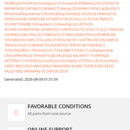
PEWAG(3)
PFAFF(9)
Pimespo(217)
Power(5)
PRAMAC(23)
QTECK(19)
RAYMOND(1)
RCM(31)
REMA(27)
Remy(25)
RHM(1)
ROCLA(30)
RS(1)
RÃ¼ckhaltesysteme(1)
Rückhaltesysteme(2)
SALEV(3)
SAMAG(14)
SAMSUNG(8)
SAXBY(30)
SCHAEFF(18)
SCHALL(2)
SCHALTBAU(7)
SCHMITTER(88)
Schneider(1)
Schwerlast(2)
SEITH(9)
SICHELSCHMIDT(46)
SIEMENS(1)
SIROCCO(73)
SISU(17)
SL(1)
SMV(28)
SNORKEL(28)
SPAL(3)
STABAU(31)
STABILUS(8)
STAHLGRUBER(28)
STEINBOCK(1945)
STILL(30)
STÖCKLIN(181)
SVETRUCK(135)
SWF(2)
TAKEUCHI(2)
TCM(604)
TECALEMIT(5)
TEREX(18)
TIMKEN(1)
TOYOTA(29041)
TRUCK(2161)
TVH(288)
TYCKA(27)
unbekannt(4)
UNICARRIERS(3)
UPRIGHT(28)
VALEO(2)
VALMET(17)
VARTA(3)
VETTER(11)
VICKERS(2)
Voith(3)
VOLVO(82)
VOTEX(123)
VULKAN(5)
VW(5)
WACHE(2)
WACKER(2)
WAGNER(14)
WALTHER(3)
WICKE(3)
YALE(1005)
YANMAR(16)
ZAPI(9)
ZF(9)
Generated: 2026-08-09 01:51:54
FAVORABLE CONDITIONS
All parts from one source
ONLINE SUPPORT