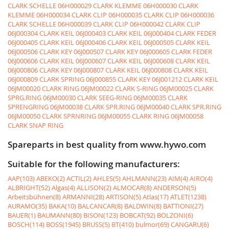
CLARK SCHELLE
06H000029 CLARK KLEMME
06H000030 CLARK
KLEMME
06H000034 CLARK CLIP
06H000035 CLARK CLIP
06H000036
CLARK SCHELLE
06H000039 CLARK CLIP
06H000042 CLARK CLIP
06J000304 CLARK KEIL
06J000403 CLARK KEIL
06J000404 CLARK FEDER
06J000405 CLARK KEIL
06J000406 CLARK KEIL
06J000505 CLARK KEIL
06J000506 CLARK KEY
06J000507 CLARK KEY
06J000605 CLARK FEDER
06J000606 CLARK KEIL
06J000607 CLARK KEIL
06J000608 CLARK KEIL
06J000806 CLARK KEY
06J000807 CLARK KEIL
06J000808 CLARK KEIL
06J000809 CLARK SPRING
06J000855 CLARK KEY
06J001212 CLARK KEIL
06JM00020 CLARK RING
06JM00022 CLARK S-RING
06JM00025 CLARK
SPRG.RING
06JM00030 CLARK SEEG-RING
06JM00035 CLARK
SPRENGRING
06JM00038 CLARK SPR.RING
06JM00040 CLARK SPR.RING
06JM00050 CLARK SPRNRING
06JM00055 CLARK RING
06JM00058
CLARK SNAP RING
Spareparts in best quality from www.hywo.com
Suitable for the following manufacturers:
AAP(103)
ABEKO(2)
ACTIL(2)
AHLES(5)
AHLMANN(23)
AIM(4)
AIRO(4)
ALBRIGHT(52)
Algas(4)
ALLISON(2)
ALMOCAR(8)
ANDERSON(5)
Arbeitsbühnen(8)
ARMANNI(28)
ARTISON(5)
Atlas(17)
ATLET(1238)
AURAMO(35)
BAKA(10)
BALCANCAR(8)
BALDWIN(8)
BATTIONI(27)
BAUER(1)
BAUMANN(80)
BISON(123)
BOBCAT(92)
BOLZONI(6)
BOSCH(114)
BOSS(1945)
BRUSS(5)
BT(410)
bulmor(69)
CANGARU(6)