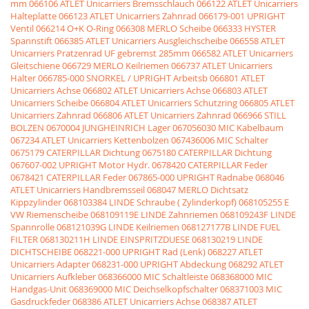
mm
066106 ATLET Unicarriers Bremsschlauch
066122 ATLET Unicarriers
Halteplatte
066123 ATLET Unicarriers Zahnrad
066179-001 UPRIGHT
Ventil
066214 O+K O-Ring
066308 MERLO Scheibe
066333 HYSTER
Spannstift
066385 ATLET Unicarriers Ausgleichscheibe
066558 ATLET
Unicarriers Pratzenrad UF gebremst 285mm
066582 ATLET Unicarriers
Gleitschiene
066729 MERLO Keilriemen
066737 ATLET Unicarriers
Halter
066785-000 SNORKEL / UPRIGHT Arbeitsb
066801 ATLET
Unicarriers Achse
066802 ATLET Unicarriers Achse
066803 ATLET
Unicarriers Scheibe
066804 ATLET Unicarriers Schutzring
066805 ATLET
Unicarriers Zahnrad
066806 ATLET Unicarriers Zahnrad
066966 STILL
BOLZEN
0670004 JUNGHEINRICH Lager
067056030 MIC Kabelbaum
067234 ATLET Unicarriers Kettenbolzen
067436006 MIC Schalter
0675179 CATERPILLAR Dichtung
0675180 CATERPILLAR Dichtung
067607-002 UPRIGHT Motor Hydr.
0678420 CATERPILLAR Feder
0678421 CATERPILLAR Feder
067865-000 UPRIGHT Radnabe
068046
ATLET Unicarriers Handbremsseil
068047 MERLO Dichtsatz
Kippzylinder
068103384 LINDE Schraube ( Zylinderkopf)
068105255 E
VW Riemenscheibe
068109119E LINDE Zahnriemen
068109243F LINDE
Spannrolle
068121039G LINDE Keilriemen
068127177B LINDE FUEL
FILTER
068130211H LINDE EINSPRITZDUESE
068130219 LINDE
DICHTSCHEIBE
068221-000 UPRIGHT Rad (Lenk)
068227 ATLET
Unicarriers Adapter
068231-000 UPRIGHT Abdeckung
068292 ATLET
Unicarriers Aufkleber
068366000 MIC Schaltleiste
068368000 MIC
Handgas-Unit
068369000 MIC Deichselkopfschalter
068371003 MIC
Gasdruckfeder
068386 ATLET Unicarriers Achse
068387 ATLET