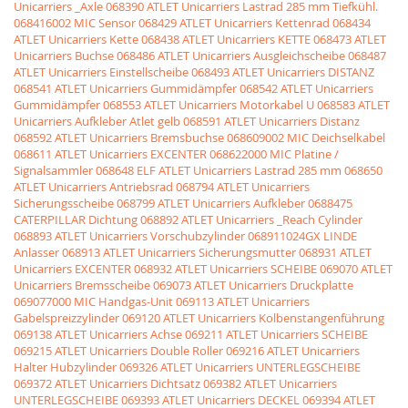
Unicarriers _Axle
068390 ATLET Unicarriers Lastrad 285 mm Tiefkühl.
068416002 MIC Sensor
068429 ATLET Unicarriers Kettenrad
068434
ATLET Unicarriers Kette
068438 ATLET Unicarriers KETTE
068473 ATLET
Unicarriers Buchse
068486 ATLET Unicarriers Ausgleichscheibe
068487
ATLET Unicarriers Einstellscheibe
068493 ATLET Unicarriers DISTANZ
068541 ATLET Unicarriers Gummidämpfer
068542 ATLET Unicarriers
Gummidämpfer
068553 ATLET Unicarriers Motorkabel U
068583 ATLET
Unicarriers Aufkleber Atlet gelb
068591 ATLET Unicarriers Distanz
068592 ATLET Unicarriers Bremsbuchse
068609002 MIC Deichselkabel
068611 ATLET Unicarriers EXCENTER
068622000 MIC Platine /
Signalsammler
068648 ELF ATLET Unicarriers Lastrad 285 mm
068650
ATLET Unicarriers Antriebsrad
068794 ATLET Unicarriers
Sicherungsscheibe
068799 ATLET Unicarriers Aufkleber
0688475
CATERPILLAR Dichtung
068892 ATLET Unicarriers _Reach Cylinder
068893 ATLET Unicarriers Vorschubzylinder
068911024GX LINDE
Anlasser
068913 ATLET Unicarriers Sicherungsmutter
068931 ATLET
Unicarriers EXCENTER
068932 ATLET Unicarriers SCHEIBE
069070 ATLET
Unicarriers Bremsscheibe
069073 ATLET Unicarriers Druckplatte
069077000 MIC Handgas-Unit
069113 ATLET Unicarriers
Gabelspreizzylinder
069120 ATLET Unicarriers Kolbenstangenführung
069138 ATLET Unicarriers Achse
069211 ATLET Unicarriers SCHEIBE
069215 ATLET Unicarriers Double Roller
069216 ATLET Unicarriers
Halter Hubzylinder
069326 ATLET Unicarriers UNTERLEGSCHEIBE
069372 ATLET Unicarriers Dichtsatz
069382 ATLET Unicarriers
UNTERLEGSCHEIBE
069393 ATLET Unicarriers DECKEL
069394 ATLET