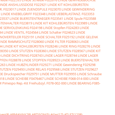
LINDE ANSHLUSSDOSE
F022921 LINDE KIT KOHLEBÜRSTEN
R.
F023017 LINDE ZUENDSPULE
F023070 LINDE GEWINDERING
 LINDE KNEBELGRIFF
F023348 LINDE UEBERLASTANZ.
F023353
23537 LINDE BUERSTENTRAEGER
F023541 LINDE Spule
F023588
RSTENHALTER
F023819 LINDE KIT KOHLEBÜRSTEN
F023989 LINDE
NDE SERVOLENKUNG
F024198 LINDE Stopfen
F024283 LINDE
34 LINDE VENTIL
F024564 LINDE Schalter
F024623 LINDE
ENOVERTEILER
F025191 LINDE SCHALTER
F025192 LINDE GELENK
LINDE RAMMSCHUTZ
F028060 LINDE FILTER
F028063 LINDE
94 LINDE KIT KOHLEBÜRSTEN
F028246 LINDE RING
F028276 LINDE
28350 LINDE STUTZEN
F028360 LINDE STUTZEN
F028567 LINDE KIT
0 LINDE DICHTRING
F028743 LINDE LAGER
F028744 LINDE LAGER
OPFEN
F028878 LINDE STOPFEN
F028923 LINDE BUERSTENHALTER
9263 LINDE HUBZYLINDER
F029271 LINDE Gewindering
F029298
STUTZEN
F029493 LINDE RELAIS
F029568 LINDE STUTZEN
F029627
DE Druckspeicher
F029751 LINDE MUTTER
F029955 LINDE Schraube
318 LINDE SCHEIBE
F0476467 LINDE SCHEIBE
F068-014-000 LINDE
 Pimespo Rep.-Kit Freihubzyl.
F078-002-000 LINDE BEARING
F085-
nen(8)
ARMANNI(28)
ARTISON(5)
Atlas(17)
ATLET(1238)