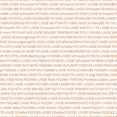
10399 LINDE Schraube
F010406 LINDE Schraube
F010411 LINDE SCHRAUBE
DE SCHRAUBE
F010425 LINDE SCHRAUBE
F010432 LINDE Schraube
F010433 
10488 LINDE Schraube
F010506 LINDE Schraube
F010539 LINDE Schraube
F
RAUBE
F010574 LINDE SCHRAUBE
F010595 LINDE SCHRAUBE
F010596 LINDE 
SICHERUNGSRING
F011007 LINDE MUTTER
F011008 LINDE SCHRAUBE
F01101
E Passtift
F011077 LINDE Schraube
F011139 LINDE Stift
F011176 LINDE Sch
DE Horn
F012-047-000 LINDE SENDER TEMPERATURE
F012-159-000 LINDE SE
 LINDE Sicherungsring
F012151 LINDE HALTERING
F012156 LINDE HALTERI
INDE Sicherungsring
F012326 LINDE SICHERUNGSRING
F012327 LINDE SIC
F012375 LINDE SCHEIBE
F012376 LINDE Scheibe
F012379 LINDE SCHEIBE
F0
012468 LINDE SCHEIBE
F012478 LINDE SCHEIBENFEDER
F012500 LINDE Schm
ift
F012778 LINDE Blechzunge
F018500 LINDE Schraube
F018510 LINDE Mut
tter
F018632 LINDE HALTEBAND
F018635 LINDE Schraube
F018636 LINDE St
020046 LINDE OLPUMPE
F020048 LINDE OLPUMPE
F020149 LINDE SPANNE
ng
F020429 LINDE STOPFEN
F020483 LINDE HOHLSCHRAUBE
F020490 LIN
20746 LINDE RING
F020772 LINDE RING
F020775 LINDE O-ring
F020786 LIND
44 LINDE RING
F020950 LINDE Rolle
F020961 FIAT/OM Pimespo Gabel-Lastro
F021055 LINDE LAGER
F021080 LINDE LAGER
F021081 LINDE LAGER
F02108
LZEN
F021479 LINDE BEHAELTER
F021519 LINDE RAMMSCHUTZ
F021577 LI
 LAMPE
F021874 LINDE MIKROSCHALTER
F021877 LINDE MIKROSCHALTER
F
F022272 LINDE LAGER
F022326 LINDE Scheibe
F022364 LINDE LEUCHTANZE
FEN
F022483 LINDE ROLLE
F022491 LINDE RAMMSCHUTZ
F022501 LINDE Sc
3 LINDE Gabel
F022568 LINDE Mutter
F022569 LINDE Ventil
F022571 LINDE
79 LINDE Scheibe
F022580 LINDE Scheibe
F022581 LINDE Scheibe
F022583 L
anzstueck
F022592 LINDE Scheibe
F022593 LINDE Scheibe
F022594 LINDE Sc