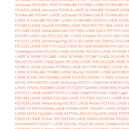
Schraube
F010385 LINDE SCHRAUBE
F010386 LINDE SCHRAUBE
F0
F010415 LINDE Schraube
F010416 LINDE SCHRAUBE
F010423 LIN
SCHRAUBE
F010461 LINDE Schraube
F010464 LINDE SCHRAUBE
F0
LINDE SCHRAUBE
F010561 LINDE SCHRAUBE
F010573 LINDE SCH
F010857 LINDE Passtift
F010890 LINDE PASSTIFT
F011004 LINDE 
F011048 LINDE Gewindeeinsatz
F011056 LINDE Splint
F011073 LIND
010-001 LINDE Sitz
F012-022-001 LINDE Schalter
F012-031-000 LIN
F012131 LINDE Sicherungsring
F012136 LINDE HALTERING
F012144
F012292 LINDE STIFT
F012323 LINDE SICHERUNGSRING
F012325 L
Unterlegscheibe
F012370 LINDE SCHEIBE
F012373 LINDE SCHEIBE
LINDE SCHEIBE
F012460 LINDE SCHEIBE
F012467 LINDE SCHEIBE
F
SPLINT
F012600 LINDE Splint
F012702 LINDE Stift
F012708 LINDE St
F018612 LINDE Scheibe
F018620 LINDE MUTTER
F018621 LINDE Mu
LINDE SCHRAUBE
F018802 LINDE Mutter
F020031 LINDE MOTOR
F
LINDE SCHALTER
F020402 LINDE STUTZEN
F020427 LINDE Sicheru
SCHALTER
F020702 LINDE Dichtung
F020721 LINDE DICHTRING
F0
LINDE VENTIL
F020888 LINDE STUTZEN
F020909 LINDE RING
F0209
F021012 LINDE LAGER
F021013 LINDE LAGER
F021030 LINDE Lager
F021303 LINDE FEDER
F021328 LINDE STUTZEN
F021412 LINDE BO
F021629 LINDE Verbindung
F021825 LINDE Bolzen
F021832 LINDE
LINDE FILTER
F022045 LINDE KNEBELGRIFF
F022261 LINDE FEDER
LINDE KETTE
F022464 LINDE KETTENLASCHE
F022476 LINDE STOP
F022518 LINDE SCHALTER
F022520 LINDE ANSHLUSSDOSE
F02252
ZAHNKRANZ
F022577 LINDE DECKEL
F022578 LINDE Scheibe
F0225
F022586 LINDE Scheibe
F022589 LINDE Bolzen
F022591 LINDE Dist