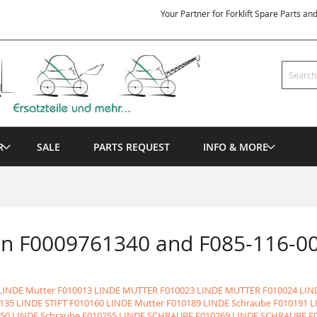
Your Partner for Forklift Spare Parts an
Search
R
SALE
PARTS REQUEST
INFO & MORE
en F0009761340 and F085-116-0
LINDE Mutter
F010013 LINDE MUTTER
F010023 LINDE MUTTER
F010024 LI
135 LINDE STIFT
F010160 LINDE Mutter
F010189 LINDE Schraube
F010191 
50 LINDE Schraube
F010255 LINDE SCHRAUBE
F010269 LINDE SCHRAUBE
F