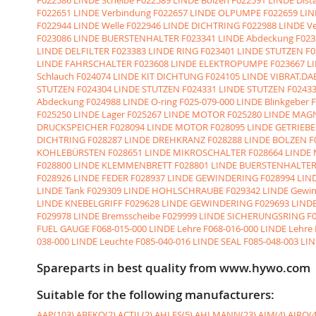
F022651 LINDE Verbindung
F022657 LINDE OLPUMPE
F022659 LI
F022944 LINDE Welle
F022946 LINDE DICHTRING
F022988 LINDE V
F023086 LINDE BUERSTENHALTER
F023341 LINDE Abdeckung
F023
LINDE DELFILTER
F023383 LINDE RING
F023401 LINDE STUTZEN
F0
LINDE FAHRSCHALTER
F023608 LINDE ELEKTROPUMPE
F023667 L
Schlauch
F024074 LINDE KIT DICHTUNG
F024105 LINDE VIBRAT.D
STUTZEN
F024304 LINDE STUTZEN
F024331 LINDE STUTZEN
F0243
Abdeckung
F024988 LINDE O-ring
F025-079-000 LINDE Blinkgeber
F
F025250 LINDE Lager
F025267 LINDE MOTOR
F025280 LINDE MAG
DRUCKSPEICHER
F028094 LINDE MOTOR
F028095 LINDE GETRIEBE
DICHTRING
F028287 LINDE DREHKRANZ
F028288 LINDE BOLZEN
F
KOHLEBÜRSTEN
F028651 LINDE MIKROSCHALTER
F028664 LINDE
F028800 LINDE KLEMMENBRETT
F028801 LINDE BUERSTENHALTE
F028926 LINDE FEDER
F028937 LINDE GEWINDERING
F028994 LI
LINDE Tank
F029309 LINDE HOHLSCHRAUBE
F029342 LINDE Gewin
LINDE KNEBELGRIFF
F029628 LINDE GEWINDERING
F029693 LIND
F029978 LINDE Bremsscheibe
F029999 LINDE SICHERUNGSRING
F
FUEL GAUGE
F068-015-000 LINDE Lehre
F068-016-000 LINDE Lehre
038-000 LINDE Leuchte
F085-040-016 LINDE SEAL
F085-048-003 LI
Spareparts in best quality from www.hywo.com
Suitable for the following manufacturers:
AAP(103)
ABEKO(2)
ACTIL(2)
AHLES(5)
AHLMANN(23)
AIM(4)
AIRO(4