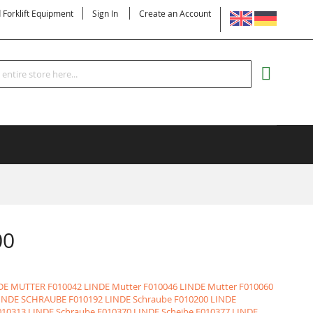
LANGUAGE
d Forklift Equipment
Sign In
Create an Account
Search
MY CART
00
NDE MUTTER
F010042 LINDE Mutter
F010046 LINDE Mutter
F010060
LINDE SCHRAUBE
F010192 LINDE Schraube
F010200 LINDE
010313 LINDE Schraube
F010370 LINDE Scheibe
F010377 LINDE