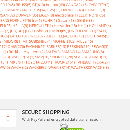
SS(1945)
BRUSS(5)
BT(410)
bulmor(69)
CANGARU(6)
CAPACITY(2)
)
CUMMINS(14)
CURTIS(14)
CVS(23)
DAEWOO(43)
DAIMLER(3)
SAN(82)
DURWEN(35)
EIGEN(8)
electronics(1)
ELEKTRONIK(5)
ER(2)
FORKLIFT(6)
frei(1)
FÜHR(1)
Gasanl(13)
GENIE(33)
ELI(26)
HELLA(9)
HERCULIFT(1)
Hersteller(18)
HH(1)
HOLLAND(4)
JAC(3)
JCB(141)
JLG(1)
John(2)
JUMBO(69)
JUNGHEINRICH(23411)
NG(6)
LATEC(10)
LINDE(97790)
LITTLE(46)
LOC(17)
LOGITRANS(5)
3)
MIDORI(1)
MITSUBISHI(674)
MOFFET(103)
MULE(46)
217)
OMG(276)
PAGANI(27)
PARKER(13)
PERKINS(216)
PEWAG(3)
me(1)
Rückhaltesysteme(2)
SALEV(3)
SAMAG(14)
SAMSUNG(8)
O(73)
SISU(17)
SL(1)
SMV(28)
SNORKEL(28)
SPAL(3)
STABAU(31)
18)
TIMKEN(1)
TOYOTA(29041)
TRUCK(2161)
TVH(288)
TYCKA(27)
VW(5)
WACHE(2)
WACKER(2)
WAGNER(14)
WALTHER(3)
WICKE(3)
SECURE SHOPPING
With PayPal and encrypted data transmission