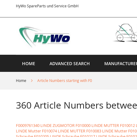
Skip
HyWo SpareParts und Service GmbH
to
Content
HOME
ADVANCED SEARCH
MANUFACTURE
Home
Article Numbers starting with F0
360 Article Numbers betwe
F0009761340 LINDE ZUGMOTOR
F010000 LINDE MUTTER
F010012 
LINDE Mutter
F010074 LINDE MUTTER
F010083 LINDE Mutter
F010
Schraube
F010205 LINDE Schraube
F010217 LINDE Schraube
F0102