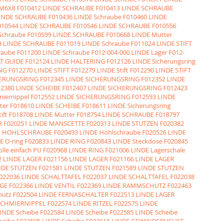
 M6X8
F010412 LINDE SCHRAUBE
F010413 LINDE SCHRAUBE
LINDE SCHRAUBE
F010436 LINDE Schraube
F010460 LINDE
010544 LINDE SCHRAUBE
F010546 LINDE SCHRAUBE
F010556
Schraube
F010599 LINDE SCHRAUBE
F010668 LINDE Mutter
3 LINDE SCHRAUBE
F011019 LINDE Schraube
F011024 LINDE STIFT
raube
F011200 LINDE Schraube
F012-004-000 LINDE Lager
F012-
AT GUIDE
F012124 LINDE HALTERING
F012126 LINDE Sicherungsring
NG
F012270 LINDE STIFT
F012279 LINDE Stift
F012290 LINDE STIFT
HERUNGSRING
F012345 LINDE SICHERUNGSRING
F012352 LINDE
12380 LINDE SCHEIBE
F012407 LINDE SICHERUNGSRING
F012423
iernippel
F012552 LINDE SICHERUNGSRING
F012593 LINDE
ter
F018610 LINDE SCHEIBE
F018611 LINDE Sicherungsring
ift
F018708 LINDE Mutter
F018754 LINDE SCHRAUBE
F018797
R
F020251 LINDE MANSCETTE
F020313 LINDE STUTZEN
F020382
DE HOHLSCHRAUBE
F020493 LINDE Hohlschraube
F020526 LINDE
E O-ring
F020833 LINDE RING
F020843 LINDE Steckdose
F020845
lle einfach PU
F020968 LINDE RING
F021006 LINDE Lagerschale
2 LINDE LAGER
F021156 LINDE LAGER
F021166 LINDE LAGER
NDE STUTZEN
F021581 LINDE STUTZEN
F021589 LINDE STUTZEN
022036 LINDE SCHALTTAFEL
F022037 LINDE SCHALTTAFEL
F022038
IGE
F022366 LINDE VENTIL
F022369 LINDE RAMMSCHUTZ
F022463
hutz
F022504 LINDE FERNASCHALTER
F022513 LINDE LAGER
 SCHMIERNIPPEL
F022574 LINDE RITZEL
F022575 LINDE
INDE Scheibe
F022584 LINDE Scheibe
F022585 LINDE Scheibe
heibe
F022595 LINDE Scheibe
F022616 LINDE GEWINDEBUCHSE