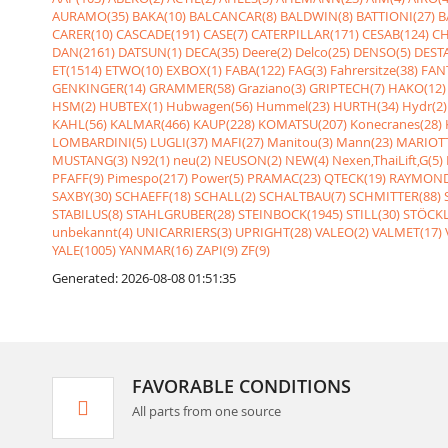
AURAMO(35)
BAKA(10)
BALCANCAR(8)
BALDWIN(8)
BATTIONI(27)
B
CARER(10)
CASCADE(191)
CASE(7)
CATERPILLAR(171)
CESAB(124)
CH
DAN(2161)
DATSUN(1)
DECA(35)
Deere(2)
Delco(25)
DENSO(5)
DESTA
ET(1514)
ETWO(10)
EXBOX(1)
FABA(122)
FAG(3)
Fahrersitze(38)
FANT
GENKINGER(14)
GRAMMER(58)
Graziano(3)
GRIPTECH(7)
HAKO(12)
HSM(2)
HUBTEX(1)
Hubwagen(56)
Hummel(23)
HURTH(34)
Hydr(2)
KAHL(56)
KALMAR(466)
KAUP(228)
KOMATSU(207)
Konecranes(28)
LOMBARDINI(5)
LUGLI(37)
MAFI(27)
Manitou(3)
Mann(23)
MARIOTT
MUSTANG(3)
N92(1)
neu(2)
NEUSON(2)
NEW(4)
Nexen,ThaiLift,G(5)
PFAFF(9)
Pimespo(217)
Power(5)
PRAMAC(23)
QTECK(19)
RAYMOND
SAXBY(30)
SCHAEFF(18)
SCHALL(2)
SCHALTBAU(7)
SCHMITTER(88)
STABILUS(8)
STAHLGRUBER(28)
STEINBOCK(1945)
STILL(30)
STÖCKL
unbekannt(4)
UNICARRIERS(3)
UPRIGHT(28)
VALEO(2)
VALMET(17)
YALE(1005)
YANMAR(16)
ZAPI(9)
ZF(9)
Generated: 2026-08-08 01:51:35
FAVORABLE CONDITIONS
All parts from one source