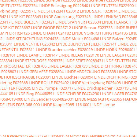
NDE STUTZEN
F022754 LINDE Befestigung
F022840 LINDE STUTZEN
F022900 
erbindung
F022997 LINDE STUTZEN
F023012 LINDE S.C.R.
F023014 LINDE S.C.
342 LINDE KIT
F023343 LINDE Abdeckung
F023345 LINDE LENKRAD
F023346
23417 LINDE BOLZEN
F023421 LINDE SPANNER
F023534 LINDE FLANSCH
F0
INDE KIT
F023697 LINDE DIODE
F023712 LINDE Sensor
F023733 LINDE BUE
AEMPFER
F024126 LINDE CHAIN
F024182 LINDE VORRICHTUNG
F024195 LI
32 LINDE KIT DICHTUNG
F024438 LINDE Motor
F024498 LINDE Bolzen
F0245
025041 LINDE VENTIL
F025042 LINDE ZUENOVERTEILER
F025141 LINDE ZU
NETVENTIL
F025311 LINDE Stundenzaehler
F028029 LINDE HORN
F028040 
F028101 LINDE LAMPE
F028147 LINDE RELAIS
F028170 LINDE LAGER
F0281
028334 LINDE STECKDOSE
F028335 LINDE STIFT
F028343 LINDE STUTZEN
F0
 MIKROSCHALTER
F028706 LINDE LAGER
F028739 LINDE DICHTRING
F02874
R
F028803 LINDE GEBLAESE
F028804 LINDE ABDECKUNG
F028838 LINDE ST
NDE HOHLSCHRAUBE
F029091 LINDE Buchse
F029094 LINDE DICHTRING
F02
dering
F029368 LINDE ROLLE
F029402 LINDE Verriegelung
F029408 LINDE 
E LUFTER
F029695 LINDE Pumpe
F029717 LINDE Druckspeicher
F029719 LIN
0444105 LINDE Ring
F0446059 LINDE SCHEIBE
F0474230 LINDE LAGER
F0476
F068-019-000 LINDE Sender
F068-082-001 LINDE MESSTAB
F0702065 FIAT/OM
NDE LENS
F085-068-000 LINDE Kappe
F085-116-000 LINDE Lampe
)
ALBRIGHT(52)
Algas(4)
ALLISON(2)
ALMOCAR(8)
ANDERSON(5)
Arbeitsbüh