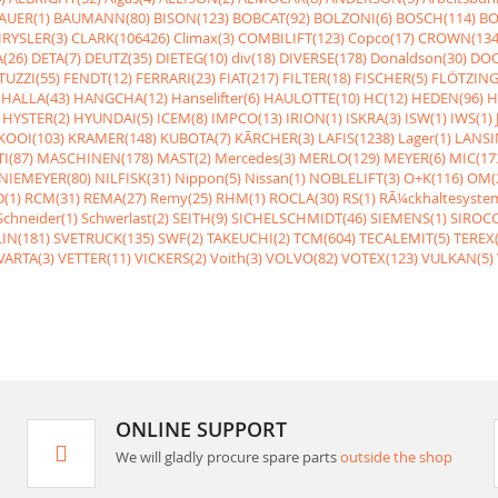
AUER(1)
BAUMANN(80)
BISON(123)
BOBCAT(92)
BOLZONI(6)
BOSCH(114)
BO
RYSLER(3)
CLARK(106426)
Climax(3)
COMBILIFT(123)
Copco(17)
CROWN(134
(26)
DETA(7)
DEUTZ(35)
DIETEG(10)
div(18)
DIVERSE(178)
Donaldson(30)
DOO
UZZI(55)
FENDT(12)
FERRARI(23)
FIAT(217)
FILTER(18)
FISCHER(5)
FLÖTZING
HALLA(43)
HANGCHA(12)
Hanselifter(6)
HAULOTTE(10)
HC(12)
HEDEN(96)
H
HYSTER(2)
HYUNDAI(5)
ICEM(8)
IMPCO(13)
IRION(1)
ISKRA(3)
ISW(1)
IWS(1)
KOOI(103)
KRAMER(148)
KUBOTA(7)
KÃRCHER(3)
LAFIS(1238)
Lager(1)
LANSI
I(87)
MASCHINEN(178)
MAST(2)
Mercedes(3)
MERLO(129)
MEYER(6)
MIC(17
NIEMEYER(80)
NILFISK(31)
Nippon(5)
Nissan(1)
NOBLELIFT(3)
O+K(116)
OM(
(1)
RCM(31)
REMA(27)
Remy(25)
RHM(1)
ROCLA(30)
RS(1)
RÃ¼ckhaltesyste
Schneider(1)
Schwerlast(2)
SEITH(9)
SICHELSCHMIDT(46)
SIEMENS(1)
SIROCC
IN(181)
SVETRUCK(135)
SWF(2)
TAKEUCHI(2)
TCM(604)
TECALEMIT(5)
TEREX(
VARTA(3)
VETTER(11)
VICKERS(2)
Voith(3)
VOLVO(82)
VOTEX(123)
VULKAN(5)
ONLINE SUPPORT
We will gladly procure spare parts
outside the shop