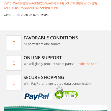
VW(5)
WACHE(2)
WACKER(2)
WAGNER(14)
WALTHER(3)
WICKE(3)
YALE(1005)
YANMAR(16)
ZAPI(9)
ZF(9)
Generated: 2026-08-07 01:59:50
FAVORABLE CONDITIONS
All parts from one source
ONLINE SUPPORT
We will gladly procure spare parts
outside the shop
SECURE SHOPPING
With PayPal and encrypted data transmission