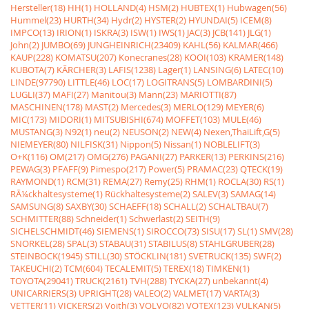
Hersteller(18)
HH(1)
HOLLAND(4)
HSM(2)
HUBTEX(1)
Hubwagen(56)
Hummel(23)
HURTH(34)
Hydr(2)
HYSTER(2)
HYUNDAI(5)
ICEM(8)
IMPCO(13)
IRION(1)
ISKRA(3)
ISW(1)
IWS(1)
JAC(3)
JCB(141)
JLG(1)
John(2)
JUMBO(69)
JUNGHEINRICH(23409)
KAHL(56)
KALMAR(466)
KAUP(228)
KOMATSU(207)
Konecranes(28)
KOOI(103)
KRAMER(148)
KUBOTA(7)
KÃRCHER(3)
LAFIS(1238)
Lager(1)
LANSING(6)
LATEC(10)
LINDE(97790)
LITTLE(46)
LOC(17)
LOGITRANS(5)
LOMBARDINI(5)
LUGLI(37)
MAFI(27)
Manitou(3)
Mann(23)
MARIOTTI(87)
MASCHINEN(178)
MAST(2)
Mercedes(3)
MERLO(129)
MEYER(6)
MIC(173)
MIDORI(1)
MITSUBISHI(674)
MOFFET(103)
MULE(46)
MUSTANG(3)
N92(1)
neu(2)
NEUSON(2)
NEW(4)
Nexen,ThaiLift,G(5)
NIEMEYER(80)
NILFISK(31)
Nippon(5)
Nissan(1)
NOBLELIFT(3)
O+K(116)
OM(217)
OMG(276)
PAGANI(27)
PARKER(13)
PERKINS(216)
PEWAG(3)
PFAFF(9)
Pimespo(217)
Power(5)
PRAMAC(23)
QTECK(19)
RAYMOND(1)
RCM(31)
REMA(27)
Remy(25)
RHM(1)
ROCLA(30)
RS(1)
RÃ¼ckhaltesysteme(1)
Rückhaltesysteme(2)
SALEV(3)
SAMAG(14)
SAMSUNG(8)
SAXBY(30)
SCHAEFF(18)
SCHALL(2)
SCHALTBAU(7)
SCHMITTER(88)
Schneider(1)
Schwerlast(2)
SEITH(9)
SICHELSCHMIDT(46)
SIEMENS(1)
SIROCCO(73)
SISU(17)
SL(1)
SMV(28)
SNORKEL(28)
SPAL(3)
STABAU(31)
STABILUS(8)
STAHLGRUBER(28)
STEINBOCK(1945)
STILL(30)
STÖCKLIN(181)
SVETRUCK(135)
SWF(2)
TAKEUCHI(2)
TCM(604)
TECALEMIT(5)
TEREX(18)
TIMKEN(1)
TOYOTA(29041)
TRUCK(2161)
TVH(288)
TYCKA(27)
unbekannt(4)
UNICARRIERS(3)
UPRIGHT(28)
VALEO(2)
VALMET(17)
VARTA(3)
VETTER(11)
VICKERS(2)
Voith(3)
VOLVO(82)
VOTEX(123)
VULKAN(5)