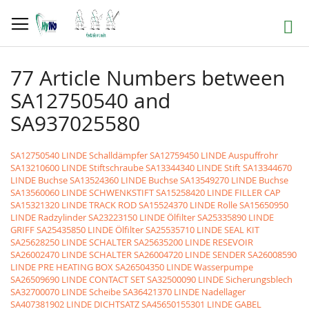
Skip
to
Search
Content
77 Article Numbers between
SA12750540 and
SA937025580
SA12750540 LINDE Schalldämpfer
SA12759450 LINDE Auspuffrohr
SA13210600 LINDE Stiftschraube
SA13344340 LINDE Stift
SA13344670
LINDE Buchse
SA13524360 LINDE Buchse
SA13549270 LINDE Buchse
SA13560060 LINDE SCHWENKSTIFT
SA15258420 LINDE FILLER CAP
SA15321320 LINDE TRACK ROD
SA15524370 LINDE Rolle
SA15650950
LINDE Radzylinder
SA23223150 LINDE Ölfilter
SA25335890 LINDE
GRIFF
SA25435850 LINDE Ölfilter
SA25535710 LINDE SEAL KIT
SA25628250 LINDE SCHALTER
SA25635200 LINDE RESEVOIR
SA26002470 LINDE SCHALTER
SA26004720 LINDE SENDER
SA26008590
LINDE PRE HEATING BOX
SA26504350 LINDE Wasserpumpe
SA26509690 LINDE CONTACT SET
SA32500090 LINDE Sicherungsblech
SA32700070 LINDE Scheibe
SA36421370 LINDE Nadellager
SA407381902 LINDE DICHTSATZ
SA45650155301 LINDE GABEL