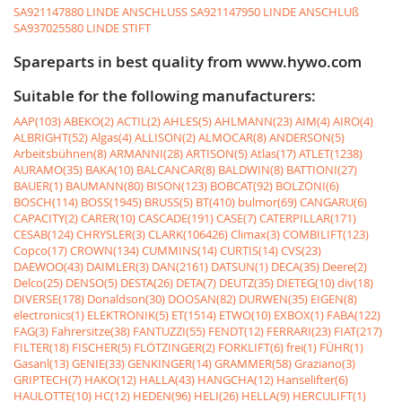
SA921147880 LINDE ANSCHLUSS
SA921147950 LINDE ANSCHLUß
SA937025580 LINDE STIFT
Spareparts in best quality from www.hywo.com
Suitable for the following manufacturers:
AAP(103)
ABEKO(2)
ACTIL(2)
AHLES(5)
AHLMANN(23)
AIM(4)
AIRO(4)
ALBRIGHT(52)
Algas(4)
ALLISON(2)
ALMOCAR(8)
ANDERSON(5)
Arbeitsbühnen(8)
ARMANNI(28)
ARTISON(5)
Atlas(17)
ATLET(1238)
AURAMO(35)
BAKA(10)
BALCANCAR(8)
BALDWIN(8)
BATTIONI(27)
BAUER(1)
BAUMANN(80)
BISON(123)
BOBCAT(92)
BOLZONI(6)
BOSCH(114)
BOSS(1945)
BRUSS(5)
BT(410)
bulmor(69)
CANGARU(6)
CAPACITY(2)
CARER(10)
CASCADE(191)
CASE(7)
CATERPILLAR(171)
CESAB(124)
CHRYSLER(3)
CLARK(106426)
Climax(3)
COMBILIFT(123)
Copco(17)
CROWN(134)
CUMMINS(14)
CURTIS(14)
CVS(23)
DAEWOO(43)
DAIMLER(3)
DAN(2161)
DATSUN(1)
DECA(35)
Deere(2)
Delco(25)
DENSO(5)
DESTA(26)
DETA(7)
DEUTZ(35)
DIETEG(10)
div(18)
DIVERSE(178)
Donaldson(30)
DOOSAN(82)
DURWEN(35)
EIGEN(8)
electronics(1)
ELEKTRONIK(5)
ET(1514)
ETWO(10)
EXBOX(1)
FABA(122)
FAG(3)
Fahrersitze(38)
FANTUZZI(55)
FENDT(12)
FERRARI(23)
FIAT(217)
FILTER(18)
FISCHER(5)
FLÖTZINGER(2)
FORKLIFT(6)
frei(1)
FÜHR(1)
Gasanl(13)
GENIE(33)
GENKINGER(14)
GRAMMER(58)
Graziano(3)
GRIPTECH(7)
HAKO(12)
HALLA(43)
HANGCHA(12)
Hanselifter(6)
HAULOTTE(10)
HC(12)
HEDEN(96)
HELI(26)
HELLA(9)
HERCULIFT(1)