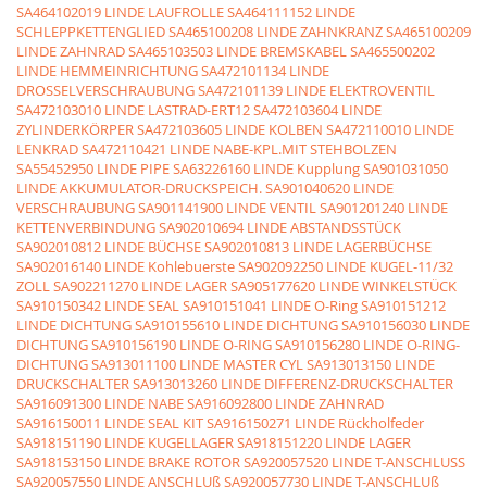
SA464102019 LINDE LAUFROLLE
SA464111152 LINDE
SCHLEPPKETTENGLIED
SA465100208 LINDE ZAHNKRANZ
SA465100209
LINDE ZAHNRAD
SA465103503 LINDE BREMSKABEL
SA465500202
LINDE HEMMEINRICHTUNG
SA472101134 LINDE
DROSSELVERSCHRAUBUNG
SA472101139 LINDE ELEKTROVENTIL
SA472103010 LINDE LASTRAD-ERT12
SA472103604 LINDE
ZYLINDERKÖRPER
SA472103605 LINDE KOLBEN
SA472110010 LINDE
LENKRAD
SA472110421 LINDE NABE-KPL.MIT STEHBOLZEN
SA55452950 LINDE PIPE
SA63226160 LINDE Kupplung
SA901031050
LINDE AKKUMULATOR-DRUCKSPEICH.
SA901040620 LINDE
VERSCHRAUBUNG
SA901141900 LINDE VENTIL
SA901201240 LINDE
KETTENVERBINDUNG
SA902010694 LINDE ABSTANDSSTÜCK
SA902010812 LINDE BÜCHSE
SA902010813 LINDE LAGERBÜCHSE
SA902016140 LINDE Kohlebuerste
SA902092250 LINDE KUGEL-11/32
ZOLL
SA902211270 LINDE LAGER
SA905177620 LINDE WINKELSTÜCK
SA910150342 LINDE SEAL
SA910151041 LINDE O-Ring
SA910151212
LINDE DICHTUNG
SA910155610 LINDE DICHTUNG
SA910156030 LINDE
DICHTUNG
SA910156190 LINDE O-RING
SA910156280 LINDE O-RING-
DICHTUNG
SA913011100 LINDE MASTER CYL
SA913013150 LINDE
DRUCKSCHALTER
SA913013260 LINDE DIFFERENZ-DRUCKSCHALTER
SA916091300 LINDE NABE
SA916092800 LINDE ZAHNRAD
SA916150011 LINDE SEAL KIT
SA916150271 LINDE Rückholfeder
SA918151190 LINDE KUGELLAGER
SA918151220 LINDE LAGER
SA918153150 LINDE BRAKE ROTOR
SA920057520 LINDE T-ANSCHLUSS
SA920057550 LINDE ANSCHLUß
SA920057730 LINDE T-ANSCHLUß