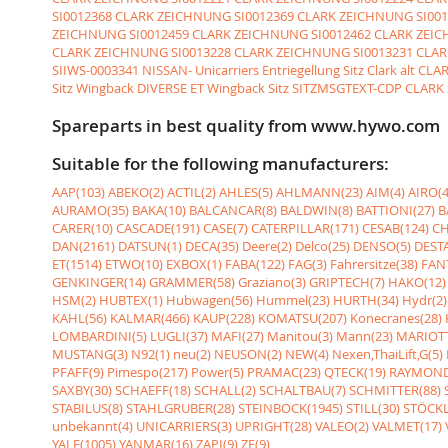
SI0012368 CLARK ZEICHNUNG
SI0012369 CLARK ZEICHNUNG
SI00
ZEICHNUNG
SI0012459 CLARK ZEICHNUNG
SI0012462 CLARK ZEI
CLARK ZEICHNUNG
SI0013228 CLARK ZEICHNUNG
SI0013231 CLA
SIIWS-0003341 NISSAN- Unicarriers Entriegellung
Sitz Clark alt CLA
Sitz Wingback DIVERSE ET Wingback Sitz
SITZMSGTEXT-CDP CLARK Si
Spareparts in best quality from www.hywo.com
Suitable for the following manufacturers:
AAP(103)
ABEKO(2)
ACTIL(2)
AHLES(5)
AHLMANN(23)
AIM(4)
AIRO(4
AURAMO(35)
BAKA(10)
BALCANCAR(8)
BALDWIN(8)
BATTIONI(27)
B
CARER(10)
CASCADE(191)
CASE(7)
CATERPILLAR(171)
CESAB(124)
CH
DAN(2161)
DATSUN(1)
DECA(35)
Deere(2)
Delco(25)
DENSO(5)
DESTA
ET(1514)
ETWO(10)
EXBOX(1)
FABA(122)
FAG(3)
Fahrersitze(38)
FANT
GENKINGER(14)
GRAMMER(58)
Graziano(3)
GRIPTECH(7)
HAKO(12)
HSM(2)
HUBTEX(1)
Hubwagen(56)
Hummel(23)
HURTH(34)
Hydr(2)
KAHL(56)
KALMAR(466)
KAUP(228)
KOMATSU(207)
Konecranes(28)
LOMBARDINI(5)
LUGLI(37)
MAFI(27)
Manitou(3)
Mann(23)
MARIOTT
MUSTANG(3)
N92(1)
neu(2)
NEUSON(2)
NEW(4)
Nexen,ThaiLift,G(5)
PFAFF(9)
Pimespo(217)
Power(5)
PRAMAC(23)
QTECK(19)
RAYMOND
SAXBY(30)
SCHAEFF(18)
SCHALL(2)
SCHALTBAU(7)
SCHMITTER(88)
STABILUS(8)
STAHLGRUBER(28)
STEINBOCK(1945)
STILL(30)
STÖCKL
unbekannt(4)
UNICARRIERS(3)
UPRIGHT(28)
VALEO(2)
VALMET(17)
YALE(1005)
YANMAR(16)
ZAPI(9)
ZF(9)