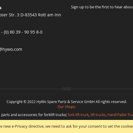
Sign up to be the first to hear abou
s
ser Str. 3 D-83543 Rott am Inn
 - (0) 80 39 - 90 95 8-0
@hywo.com
Copyright © 2022 HyWo Spare Parts & Service GmbH All rights reserved.
Our Shops:
 parts and accessories for forklift trucks(
fork-lift truck
,
lift trucks
,
Hand Pallet Tru
eplacement parts and
spare parts in best quality
from
Hywo Parts & Service Gmb
e new e-Privacy directive, we need to ask for your consent to set the cookie
ramming
:
CMS
*
Beratung
*
Webdesign
*
Webhosting
*
SEO
*
eShop
:
Angelika Fr