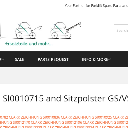
Your Partner for Forklift Spare Parts an
Search
R
SALE
PARTS REQUEST
INFO & MORE
 SI0010715 and Sitzpolster GS/V
10782 CLARK ZEICHNUNG
SI0010836 CLARK ZEICHNUNG
SI0010925 CLARK 
CHNUNG
SI0012170 CLARK ZEICHNUNG
SI0012196 CLARK ZEICHNUNG
SI001
RK ZEICHNUNG
SI0012225 CLARK ZEICHNUNG
SI0012324 CLARK ZEICHNUNG