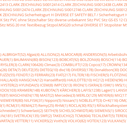
12413 CLARK ZEICHNUNG
SI0012414 CLARK ZEICHNUNG
SI0012438 CLARK 
CHNUNG
SI0012474 CLARK ZEICHNUNG
SI0012746 CLARK ZEICHNUNG
SI001
RK ZEICHNUNG
Sicherheitsgurt H DIVERSE ET SAFETY BELT / Sicherheitsgur
RK Sitz PVC ohne Sitzschalter
Sitz diverse unbekannt Sitz PVC
Sitz GS-ES 12 
tz MSG 20 mit Textilbezug
Sitzpol.MSG20 schmal DIVERSE ET Sitzpolster 
)
ALBRIGHT(52)
Algas(4)
ALLISON(2)
ALMOCAR(8)
ANDERSON(5)
Arbeitsbüh
AUER(1)
BAUMANN(80)
BISON(123)
BOBCAT(92)
BOLZONI(6)
BOSCH(114)
BO
RYSLER(3)
CLARK(106426)
Climax(3)
COMBILIFT(123)
Copco(17)
CROWN(134
(26)
DETA(7)
DEUTZ(35)
DIETEG(10)
div(18)
DIVERSE(178)
Donaldson(30)
DOO
UZZI(55)
FENDT(12)
FERRARI(23)
FIAT(217)
FILTER(18)
FISCHER(5)
FLÖTZING
HALLA(43)
HANGCHA(12)
Hanselifter(6)
HAULOTTE(10)
HC(12)
HEDEN(96)
H
HYSTER(2)
HYUNDAI(5)
ICEM(8)
IMPCO(13)
IRION(1)
ISKRA(3)
ISW(1)
IWS(1)
KOOI(103)
KRAMER(148)
KUBOTA(7)
KÃRCHER(3)
LAFIS(1238)
Lager(1)
LANSI
I(87)
MASCHINEN(178)
MAST(2)
Mercedes(3)
MERLO(129)
MEYER(6)
MIC(17
NIEMEYER(80)
NILFISK(31)
Nippon(5)
Nissan(1)
NOBLELIFT(3)
O+K(116)
OM(
(1)
RCM(31)
REMA(27)
Remy(25)
RHM(1)
ROCLA(30)
RS(1)
RÃ¼ckhaltesyste
Schneider(1)
Schwerlast(2)
SEITH(9)
SICHELSCHMIDT(46)
SIEMENS(1)
SIROCC
IN(181)
SVETRUCK(135)
SWF(2)
TAKEUCHI(2)
TCM(604)
TECALEMIT(5)
TEREX(
VARTA(3)
VETTER(11)
VICKERS(2)
Voith(3)
VOLVO(82)
VOTEX(123)
VULKAN(5)