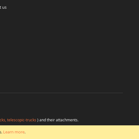
t us
cks, telescopic-trucks
) and their attachments.
H
at favorable conditions from a single source.
s.
Learn more
.
eihoff