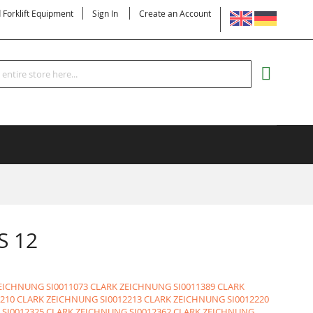
LANGUAGE
d Forklift Equipment
Sign In
Create an Account
Search
MY CART
S 12
ZEICHNUNG
SI0011073 CLARK ZEICHNUNG
SI0011389 CLARK
2210 CLARK ZEICHNUNG
SI0012213 CLARK ZEICHNUNG
SI0012220
SI0012325 CLARK ZEICHNUNG
SI0012362 CLARK ZEICHNUNG