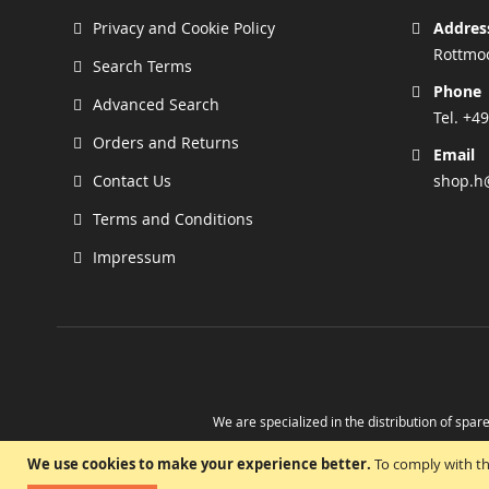
Privacy and Cookie Policy
Addres
Rottmoo
Search Terms
Phone
Advanced Search
Tel. +49
Orders and Returns
Email
Contact Us
shop.h
Terms and Conditions
Impressum
We are specialized in the distribution of spare
Take advantage of the possibility to obtain r
We use cookies to make your experience better.
To comply with th
Prog