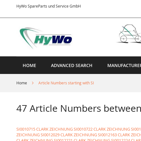
Skip
HyWo SpareParts und Service GmbH
to
Content
HOME
ADVANCED SEARCH
MANUFACTURE
Home
Article Numbers starting with SI
47 Article Numbers between
SI0010715 CLARK ZEICHNUNG
SI0010722 CLARK ZEICHNUNG
SI00
ZEICHNUNG
SI0012029 CLARK ZEICHNUNG
SI0012163 CLARK ZEI
CLARK ZEICHNUNG
SI0012221 CLARK ZEICHNUNG
SI0012224 CLA