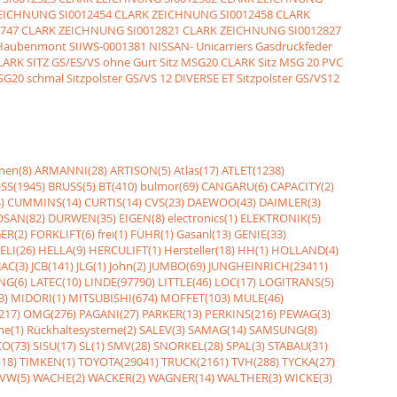
ZEICHNUNG
SI0012454 CLARK ZEICHNUNG
SI0012458 CLARK
2747 CLARK ZEICHNUNG
SI0012821 CLARK ZEICHNUNG
SI0012827
t Haubenmont
SIIWS-0001381 NISSAN- Unicarriers Gasdruckfeder
CLARK SITZ GS/ES/VS ohne Gurt
Sitz MSG20 CLARK Sitz MSG 20 PVC
MSG20 schmal
Sitzpolster GS/VS 12 DIVERSE ET Sitzpolster GS/VS12
nen(8)
ARMANNI(28)
ARTISON(5)
Atlas(17)
ATLET(1238)
SS(1945)
BRUSS(5)
BT(410)
bulmor(69)
CANGARU(6)
CAPACITY(2)
)
CUMMINS(14)
CURTIS(14)
CVS(23)
DAEWOO(43)
DAIMLER(3)
SAN(82)
DURWEN(35)
EIGEN(8)
electronics(1)
ELEKTRONIK(5)
ER(2)
FORKLIFT(6)
frei(1)
FÜHR(1)
Gasanl(13)
GENIE(33)
ELI(26)
HELLA(9)
HERCULIFT(1)
Hersteller(18)
HH(1)
HOLLAND(4)
JAC(3)
JCB(141)
JLG(1)
John(2)
JUMBO(69)
JUNGHEINRICH(23411)
NG(6)
LATEC(10)
LINDE(97790)
LITTLE(46)
LOC(17)
LOGITRANS(5)
3)
MIDORI(1)
MITSUBISHI(674)
MOFFET(103)
MULE(46)
217)
OMG(276)
PAGANI(27)
PARKER(13)
PERKINS(216)
PEWAG(3)
me(1)
Rückhaltesysteme(2)
SALEV(3)
SAMAG(14)
SAMSUNG(8)
O(73)
SISU(17)
SL(1)
SMV(28)
SNORKEL(28)
SPAL(3)
STABAU(31)
18)
TIMKEN(1)
TOYOTA(29041)
TRUCK(2161)
TVH(288)
TYCKA(27)
VW(5)
WACHE(2)
WACKER(2)
WAGNER(14)
WALTHER(3)
WICKE(3)